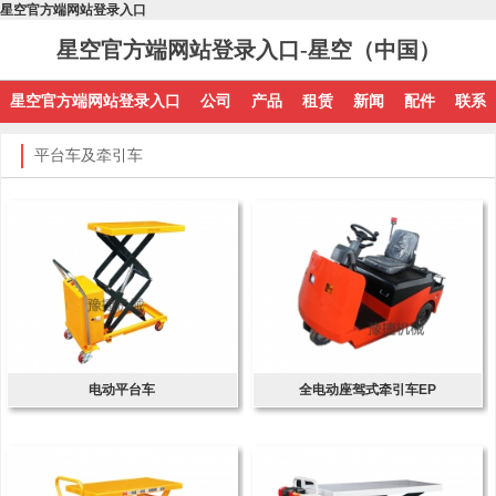
星空官方端网站登录入口
星空官方端网站登录入口-星空（中国）
星空官方端网站登录入口
公司
产品
租赁
新闻
配件
联系
平台车及牵引车
电动平台车
全电动座驾式牵引车EP