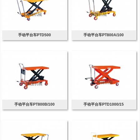
手动平台车PTD500
手动平台车PT800A/100
手动平台车PT800B/100
手动平台车PTD1000/15