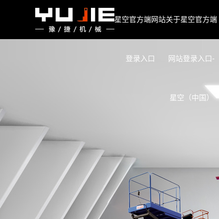
星空官方端网站登录入口
星空官方端网站
关于星空官方端
登录入口
网站登录入口-
星空（中国）