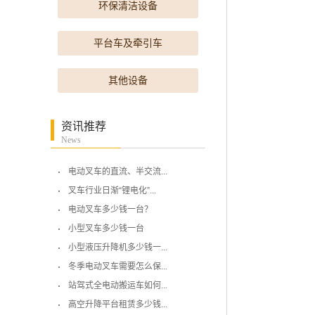
环保清洁设备
平台车及牵引车
其他设备
资讯推荐
News
电动叉车的直流、半交流...
叉车行业日渐“锂电化”...
电动叉车多少钱一台？
小型叉车多少钱一台
小型液压升降机多少钱一...
冬季电动叉车需要怎么保...
站驾式全电动搬运车如何...
高空升降平台租赁多少钱...