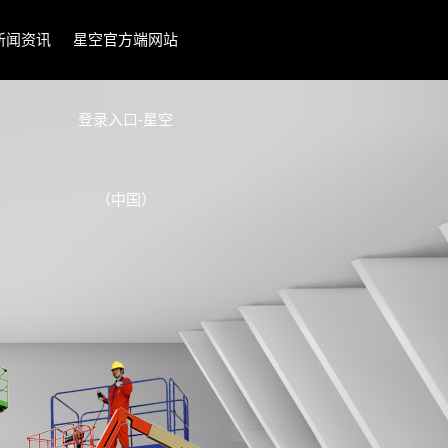
新闻资讯
星空官方端网站
登录入口-星空
（中国）