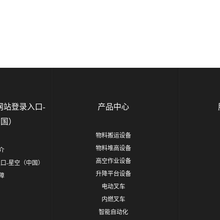
网站登录入口-
产品中心
中国）
物料搬运设备
物料堆高设备
介
高空作业设备
口-星空（中国）
升降平台设备
障
电动叉车
内燃叉车
智能自动化