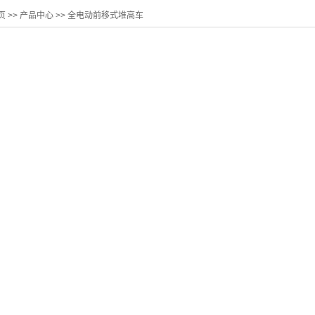
页
>>
产品中心
>>
全电动前移式堆高车