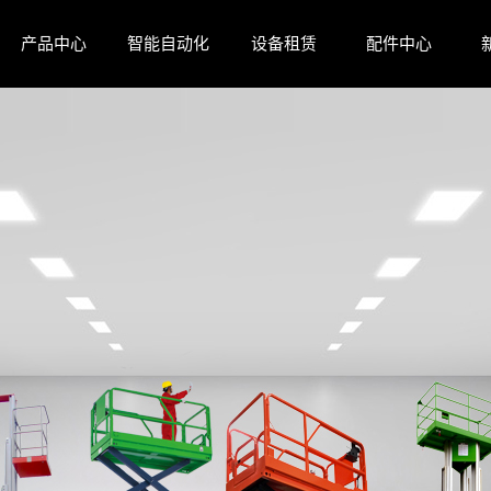
产品中心
智能自动化
设备租赁
配件中心