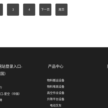
3
4
下一页
尾页
网站登录入口-
产品中心
中国）
物料搬运设备
物料堆高设备
介
高空作业设备
口-星空（中国）
升降平台设备
障
电动叉车