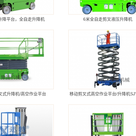
升降平台，全自走升降机
6米全自走剪叉液压升降机
叉式升降机/高空作业平台
移动剪叉式高空作业平台/升降机SJ