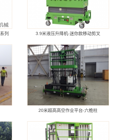
Y系列
3.9米液压升降机-迷你款移动剪叉
20米超高高空作业平台-六桅柱