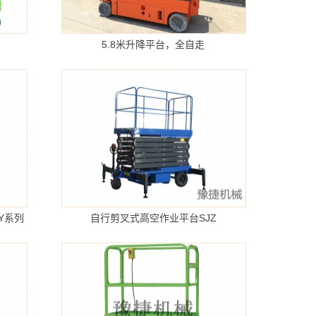
5.8米升降平台，全自走
Y系列
自行剪叉式高空作业平台SJZ