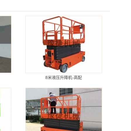
8米液压升降机-高配