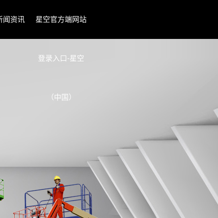
新闻资讯
星空官方端网站
登录入口-星空
（中国）