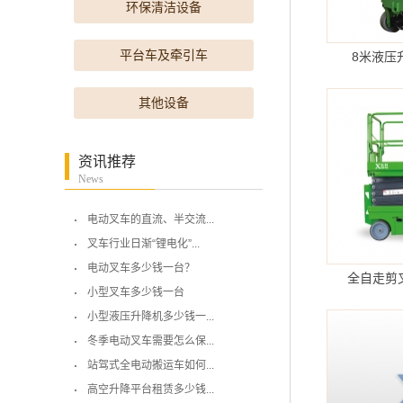
环保清洁设备
平台车及牵引车
8米液压
其他设备
资讯推荐
News
电动叉车的直流、半交流...
叉车行业日渐“锂电化”...
电动叉车多少钱一台？
全自走剪
小型叉车多少钱一台
小型液压升降机多少钱一...
冬季电动叉车需要怎么保...
站驾式全电动搬运车如何...
高空升降平台租赁多少钱...