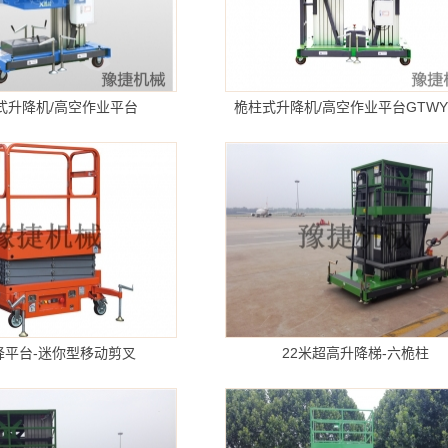
式升降机/高空作业平台
桅柱式升降机/高空作业平台GTW
降平台-迷你型移动剪叉
22米超高升降梯-六桅柱