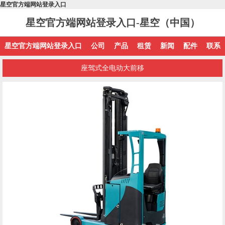
星空官方端网站登录入口
星空官方端网站登录入口-星空（中国）
星空官方端网站登录入口
公司
产品
租赁
新闻
配件
联系
座驾式全电动大前移