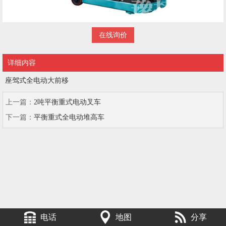
在线询价
详细内容
座驾式全电动大前移
上一篇：
2吨平衡重式电动叉车
下一篇：
平衡重式全电动堆高车
电话
地图
分享