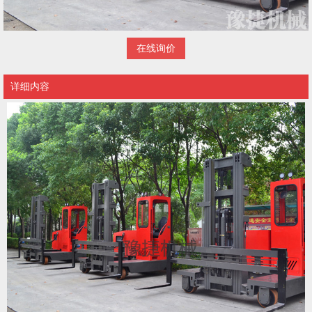
在线询价
详细内容