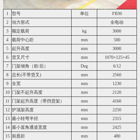
1
型号
单位
FB30
2
动力形式
全电动
3
额定载荷
kg
3000
4
载荷中心距
mm
500
5
起升高度
mm
3000
6
货叉尺寸
mm
1070
×125×45
7
门架倾角（前/后）
Deg
6/12
8
总长(不带货叉)
mm
2560
9
全宽
mm
1230
10
门架不起升高度
mm
2120
11
门架起升高度（带挡货架）
mm
4160
12
护顶架高度
mm
2250
13
最小转弯半径
mm
2315
14
最小直角通道宽度
mm
2425
15
前悬距
mm
480