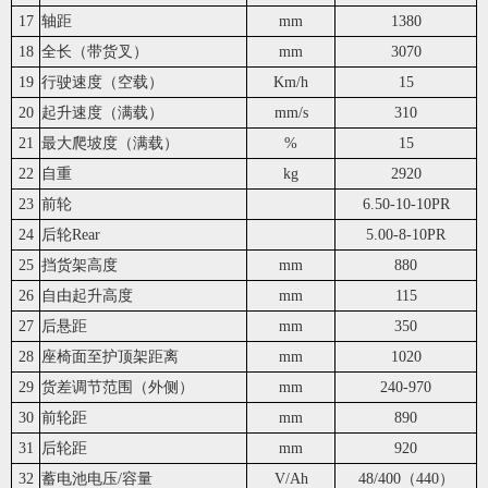
17
轴距
mm
1380
18
全长（带货叉）
mm
3070
19
行驶速度（空载）
Km/h
15
20
起升速度（满载）
mm/s
310
21
最大爬坡度（满载）
%
15
22
自重
kg
2920
23
前轮
6.50-10-10PR
24
后轮Rear
5.00-8-10PR
25
挡货架高度
mm
880
26
自由起升高度
mm
115
27
后悬距
mm
350
28
座椅面至护顶架距离
mm
1020
29
货差调节范围（外侧）
mm
240-970
30
前轮距
mm
890
31
后轮距
mm
920
32
蓄电池电压/容量
V/Ah
48/400（440）