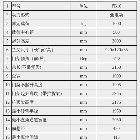
1
型号
单位
FB10
2
动力形式
全电动
3
额定载荷
kg
1000
4
载荷中心距
mm
500
5
起升高度
mm
3000
6
货叉尺寸（长*宽*高）
mm
920×120×35
7
门架倾角（前/后）
Deg
6/12
8
总长(不带货叉)
mm
2150
9
全宽
mm
1090
10
门架不起升高度
mm
1995
11
门架起升高度（带挡货架）
mm
3945
12
护顶架高度
mm
2175
13
最小转弯半径
mm
1950
14
最小直角通道宽度
mm
2050
15
前悬距
mm
420
16
最小离地间隙
mm
115