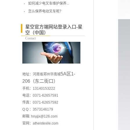
如何减少电叉车维护保养...
怎么保养电动叉车呢？
星空官方端网站登录入口-星
空（中国）
Contact
5A区1-
地址：河南省郑州华南城
206（东二街口）
手机：13140153222
电话：0371-62657591
传真：0371-62657592
Q Q ：3573146179
邮箱: hnyjjx@126.com
官网：
atheistexile.com