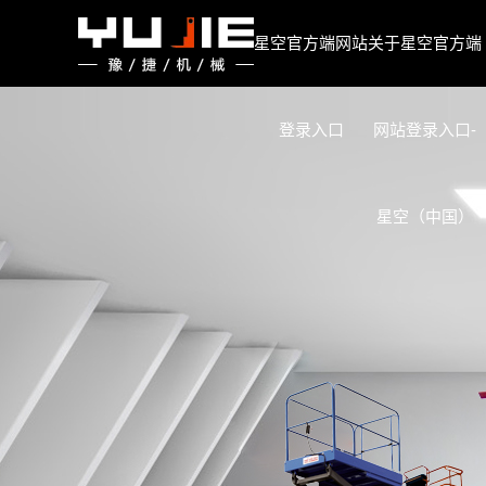
星空官方端网站登录入口
星空官方端网站
关于星空官方端
登录入口
网站登录入口-
星空（中国）