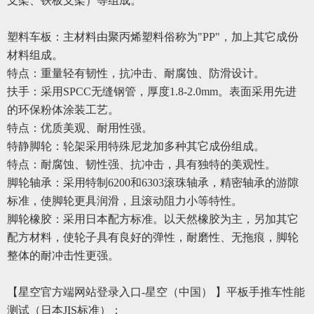
支架、铁板支架）等组成。
塑料车板：主材料由聚丙烯塑料俗称为
"PP"，加上其它成份
材料组成。
特点：重量轻有韧性，抗冲击、耐腐蚀、防滑设计。
扶手：采用
SPCC无缝钢管，厚度1.8-2.0mm。表面采用先进
的环保粉体涂装工艺。
特点：
优质
美观、耐用性强。
特
静脚轮：轮架采用特殊尼龙加
多
种其它成份组成。
特点：耐腐蚀、韧性强、抗冲击，具有独特的美观性。
脚轮轴承：采用特制
6200和6303滚珠轴承，精密轴承的游隙
标准，使脚轮更具润滑，且滚动阻力小等特性。
脚轮橡胶：采用日本配方标准。以天然橡胶为主，另加其它
配方材料，使轮子具有良好的弹性，耐磨性、无拖痕，脚轮
整体的耐冲击性
更
强。
【星空官方端网站登录入口-星空（中国） 】
平板手推车性能
测试（日本
JIS标准）：