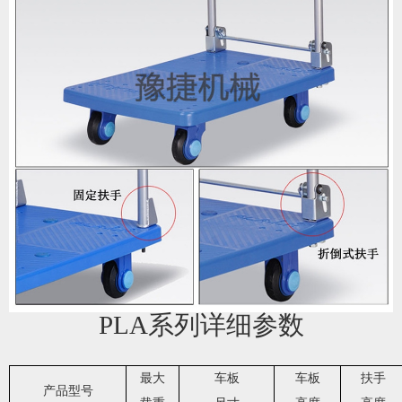
PLA系列详细参数
最大
车板
车板
扶手
产品型号