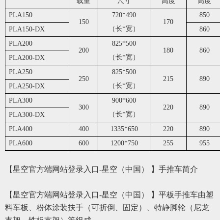
载重
尺寸
高度
高度
PLA150
720*490
850
150
170
（长*宽）
PLA150-DX
860
PLA200
825*500
200
180
860
（长*宽）
PLA200-DX
PLA250
825*500
250
215
890
（长*宽）
PLA250-DX
PLA300
900*600
300
220
890
（长*宽）
PLA300-DX
PLA400
400
1335*650
220
890
PLA600
600
1200*750
255
955
【星空官方端网站登录入口-星空（中国） 】
手推车简介
【星空官方端网站登录入口-星空（中国） 】
平板手推车由塑
料车板、粉体涂装扶手（可折倒、固定）、
特
静脚轮（尼龙