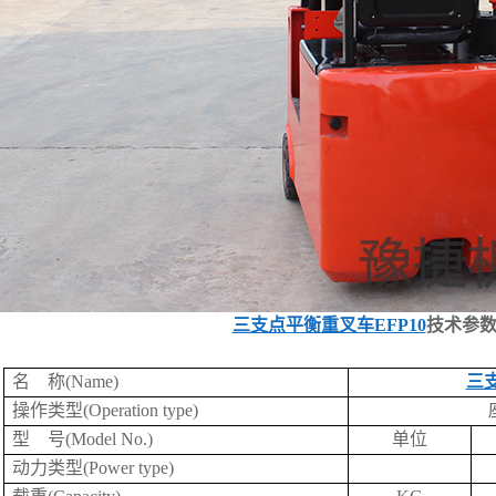
三支点平衡重叉车EFP10
技术参数
名 称(Name)
三
操作类型(Operation type)
型 号(Model No.)
单位
动力类型(Power type)