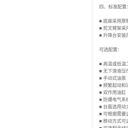
四、
标准配置
■ 底座采用
■ 剪叉臂架
■ 升降台安
可选配置
：
■ 高温或低
■ 无下滑液
■ 手动式油
■ 频繁起动
■ 双作用油缸
■ 防爆电气系
■ 台面选用
■ 可根据需
■ 移动方式