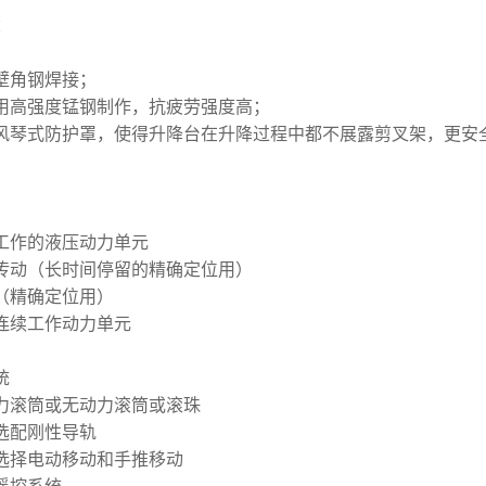
：
厚壁角钢焊接；
采用高强度锰钢制作，抗疲劳强度高；
装风琴式防护罩，使得升降台在升降过程中都不展露剪叉架，更安
温工作的液压动力单元
压传动（长时间停留的精确定位用）
泵（精确定位用）
和连续工作动力单元
统
动力滚筒或无动力滚筒或滚珠
要选配刚性导轨
可选择电动移动和手推移动