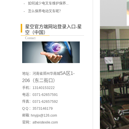
如何减少电叉车维护保养...
怎么保养电动叉车呢？
星空官方端网站登录入口-星
空（中国）
Contact
5A区1-
地址：河南省郑州华南城
206（东二街口）
手机：13140153222
电话：0371-62657591
传真：0371-62657592
Q Q ：3573146179
邮箱: hnyjjx@126.com
官网：
atheistexile.com