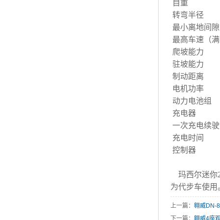
自重
转弯半径
最小离地间隙
最高车速（满
爬坡能力
驻坡能力
制动距离
电机功率
动力电池组
充电器
一次充电续驶
充电时间
控制器
玛西尔迷你
为代步车使用
上一篇：
翱威DN-8
下一篇：
翱威4座