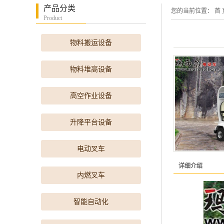
产品分类
您的当前位置：
首 
Product
物料搬运设备
物料堆高设备
高空作业设备
升降平台设备
电动叉车
详细介绍
内燃叉车
智能自动化