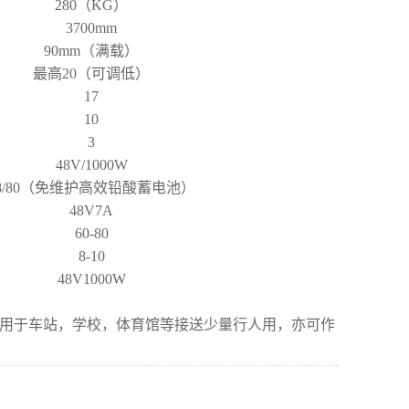
280（KG）
3700mm
90mm（满载）
最高20（可调低）
17
10
3
48V/1000W
8/80（免维护高效铅酸蓄电池）
48V7A
60-80
8-10
48V1000W
，也可用于车站，学校，体育馆等接送少量行人用，亦可作