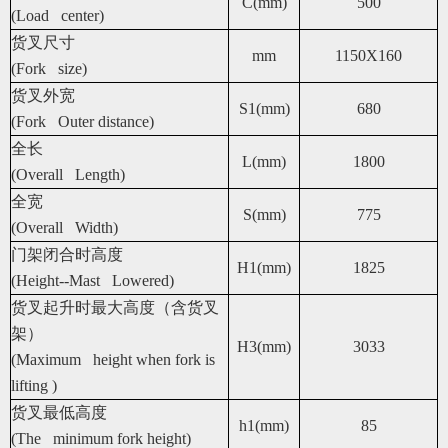
C(mm)
500
(Load center)
货叉尺寸
mm
1150X160
(Fork size)
货叉外宽
S1(mm)
680
(Fork Outer distance)
全长
L(mm)
1800
(Overall Length)
全宽
S(mm)
775
(Overall Width)
门架闭合时高度
H1(mm)
1825
(Height--Mast Lowered)
货叉起升时最大高度（含货叉
架）
H3(mm)
3033
(Maximum height when fork is
lifting )
货叉最低高度
h1(mm)
85
(The minimum fork height)