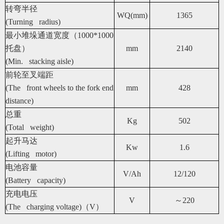
转弯半径
WQ(mm)
1365
(Turning radius)
最小堆垛通道宽度（1000*1000
托盘）
mm
2140
(Min. stacking aisle)
前轮至叉端距
(The front wheels to the fork end
mm
428
distance)
总重
Kg
502
(Total weight)
起升马达
Kw
1.6
(Lifting motor)
电池容量
V/Ah
12/120
(Battery capacity)
充电电压
V
～220
(The charging voltage)
（V）