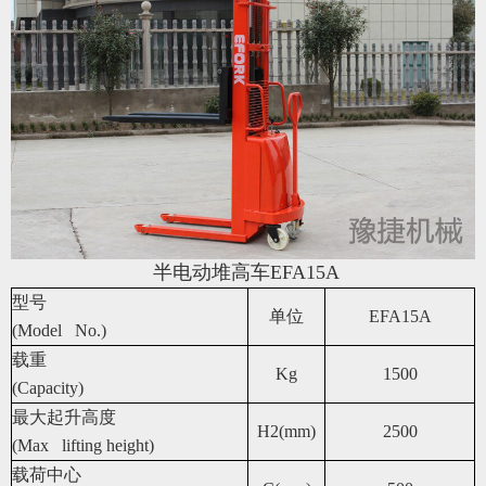
半电动堆高车EFA15A
型号
单位
EFA15A
(Model No.)
载重
Kg
1500
(Capacity)
最大起升高度
H2(mm)
2500
(Max lifting height)
载荷中心