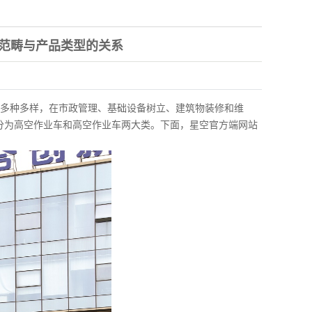
用范畴与产品类型的关系
多种多样，在市政管理、基础设备树立、建筑物装修和维
分为高空作业车和高空作业车两大类。下面，
星空官方端网站