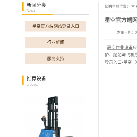
新闻分类
您的当前位置：
首 
News
星空官方端网
星空官方端网站登录入口
发布日期：
行业新闻
高空作业设备
应
护、船舶与飞机
服务支持
登录入口-星空（
推荐设备
product