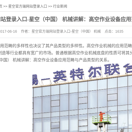
页
>>
星空官方端网站登录入口
>>
行业新闻
站登录入口-星空（中国） 机械讲解：高空作业设备应
2017-06-16
作者：
星空官方端网站登录入口-星空（中国） 机械
点击：
1635
用范畴的多样性也决议了其产品类型的多样性。高空作业机械的应用范畴
制造等行业都具有宽广的市场。普通根据高空作业机械底盘的性质可将其
中国） 机械
讲解：高空作业设备应用范畴与产品类型的关系。