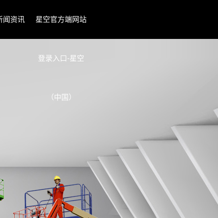
新闻资讯
星空官方端网站
登录入口-星空
（中国）