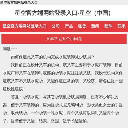
星空官方端网站登录入口
星空官方端网站登录入口-星空（中国）
星空官方端网站登录入口
公司
产品
租赁
新闻
配件
联系
叉车常见五个小问题
问题一：
如何保证此叉车的机构完成水泥装卸减少破损？
我目前正在设计叉车的机构，该叉车主要用于水泥厂装卸，目前
水泥厂用叉车在装卸时底部的袋装水泥往往被叉破。我设想机构来保
证该叉车不叉破水泥袋，又能保证正常的装，又经济。请各位提一些
建设性建议！
答复：袋装水泥、与其它袋装散货破损问题，已有不少解决方
案，便于叉车装卸的，应为提袋式尼龙编制袋，形状类似女士的手提
袋，取代纸袋。一个袋装一吨水泥，两个叉板可以同时叉运两个袋
子。提带便于叉运，结实、坚固、适于长途运输。