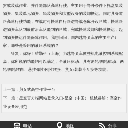
货或装载作业、并伴随部队高速行驶。主要用于野外条件下托盘集装
物资、集装单元物资、箱装物资和大型设备的装卸搬运。同时具备道
路高速行驶功能，在战时可快速自行跟进野战仓库开设区域，快速跟
进物资车队到最前沿车队能到的区域，完成快速装卸和快速搬运，起
到物资搬运伴随保障作用。我想问问，国内越野叉车的主要生产厂
家，哪些是采用的液压系统的？
答复：你好！维勒科（上海）为越野叉车做整机电液控制系统配
套，你所说的功能均可以满足，全液压驱动、具有两轮/四轮驱动、两
轮/四轮转向、悬挂弹性/刚性转换、货叉/装载斗互换等功能。
上一篇：
剪叉式高空作业平台
下一篇：
星空官方端网站登录入口-星空（中国） 机械讲解：高空作
业设备应用范...
电话
地图
分享