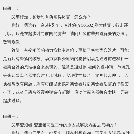
问题二：
叉车行走，起步时向前闯得厉害，怎么办？
你好！我这有一台5吨叉车，变速箱(YQX502)刚大修完，行走还
可以。只是在起步时向前闯的厉害，请问那位前辈知道解决的办法，
敬请赐教！
答复：有变矩器的动力换挡变速箱，更换了换挡离合器片，可能
是新片有些紧的缘故。动力换档变速箱的稳步启动是通过前进档和一
档离合器的柔性接合来实现的。通常是通过换 档阀的缓冲阀、节流孔
等来延缓离合器接合时升压过程，实现柔性接合，避免起步冲击。若
换档阀没有问题，则有可能是更换新离合器片后离合器活塞的行程变
小了，或者是离合器缓冲弹簧有断裂，启动时离合器接合太快，导致
起步过猛。
问题三：
叉车变矩器-变速箱高温工作的原因及解决方案是怎样的？
你好，我们厂里有一批叉车，现在我想咨询一下叉车变矩器-变速