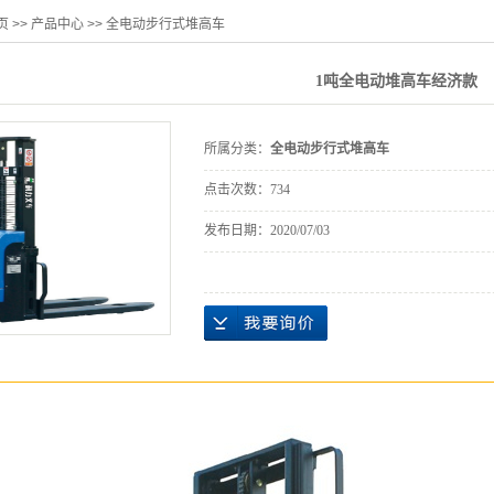
页
>>
产品中心
>>
全电动步行式堆高车
1吨全电动堆高车经济款
所属分类：
全电动步行式堆高车
点击次数：
734
发布日期：
2020/07/03