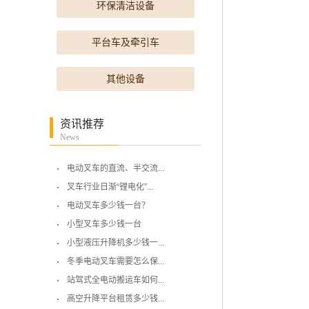
环保清洁设备
平台车及牵引车
其他设备
资讯推荐
News
电动叉车的直流、半交流...
叉车行业日渐“锂电化”...
电动叉车多少钱一台？
小型叉车多少钱一台
小型液压升降机多少钱一...
冬季电动叉车需要怎么保...
站驾式全电动搬运车如何...
高空升降平台租赁多少钱...