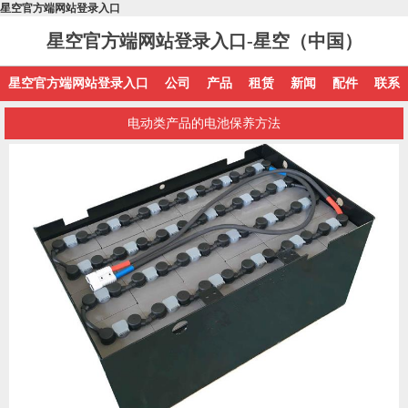
星空官方端网站登录入口
星空官方端网站登录入口-星空（中国）
星空官方端网站登录入口
公司
产品
租赁
新闻
配件
联系
电动类产品的电池保养方法