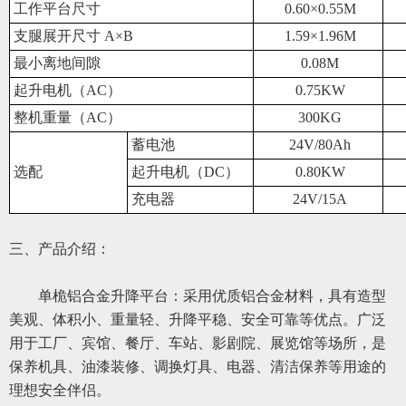
工作平台尺寸
0.60
×0.
55
M
支腿展开尺寸 A×B
1
.
59
×
1.96
M
最小离地间隙
0.
08
M
起升电机（AC）
0.75
KW
整机重量（AC）
3
00KG
蓄电池
24V/
8
0Ah
选配
起升电机（DC）
0
.
80
KW
充电器
24V/15A
三、产品介绍：
单桅铝合金升降平台：采用优质铝合金材料，具有造型
美观、体积小、重量轻、升降平稳、安全可靠等优点。广泛
用于工厂、宾馆、餐厅、车站、影剧院、展览馆等场所，是
保养机具、油漆装修、调换灯具、电器、清洁保养等用途的
理想安全伴侣。