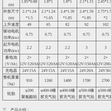
1.85*0.88
1.8*1
1.8*1
2.1*1.15
2.45*1.
(m)
外形尺寸
2.
1
*1.2
4
2.
1
*1.2
4
2.
4
*1.
39
2.
4
*1.
59
2.
75
*1.
(m)
*1.
5
*1.
6
5
*1.
85
*1.
8
5
*
2
上升速度
49
6
5
82
92
1
02
驱动电机
0.75
0.75
0.75
0.75
0.75
功率
(kw)
起升
电机
2.2
2.2
2.2
3
3
功率(kw)
蓄电池
2
×
2
×
2
×
2
×
2
×
（
V/Ah
）
12
V/
1
2
0
Ah
12
V/
1
2
0
Ah
12
V/
1
2
0
Ah
12
V/
150
Ah
12
V/
20
0
充电器
24V15A
24V15A
24V15A
24V20A
24V30
整机重量
91
0
1
26
0
1
4
00
1
70
0
2
70
0
（kg）
φ
200
φ
400-8橡
φ
400-8橡
φ
500-8橡
φ
500-
轮胎
聚氨酯轮
胶充气轮
胶充气轮
胶充气轮
胶充气
三、
产品介绍：