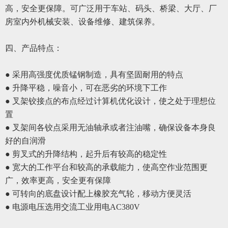
高，安全更保障。可广泛用于车站、码头、桥梁、大厅、厂
房室内外机械安装、设备维修、建筑保养。
四、
产品特点：
● 采用高强度优质锰钢制造，具有坚固耐用的特点
● 升降平稳，噪音小，可在恶劣的环境下工作
● 叉架铰接点的布点经过计算机优化设计，使之处于理想位
置
●
叉架间各铰点采用无油轴承或者注油嘴，确保设备本身良
好的自润滑
●
剪叉式的升降结构，起升后有较高的稳定性
●
宽大的工作平台和较高的承载能力，使高空作业范围更
广，效率更高，安全更有保障
●
可转向的底盘设计配上橡胶充气轮，移动方便灵活
●
电源电压选用交流工业用电
AC380V