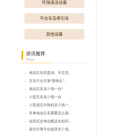
环保清洁设备
平台车及牵引车
其他设备
资讯推荐
News
电动叉车的直流、半交流...
叉车行业日渐“锂电化”...
电动叉车多少钱一台？
小型叉车多少钱一台
小型液压升降机多少钱一...
冬季电动叉车需要怎么保...
站驾式全电动搬运车如何...
高空升降平台租赁多少钱...