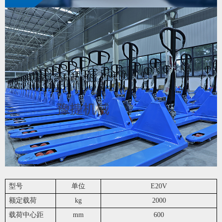
型号
单位
E20V
额定载荷
kg
2000
载荷中心距
mm
600