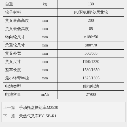
自重
kg
130
轮子材料
PU
聚氨酯轮
/
尼龙轮
货叉最高高度
mm
200
货叉最低高度
mm
85
转向轮尺寸
mm
φ
180*50
承重轮尺寸
mm
φ
80*70
货叉外宽
mm
560/685
货叉尺寸
mm
1150/1220
整车长度
mm
1580/1650
最小转弯半径
mm
1325/1395
电池类型
纽扣电池
电池容量
mAh
2*900
上一篇：
手动托盘搬运车M2530
下一篇：
天然气叉车FY15B-R1