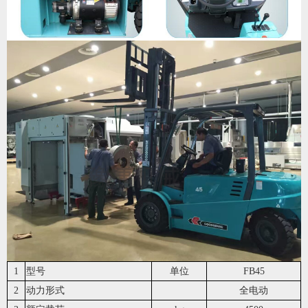
1
型号
单位
FB45
2
动力形式
全电动