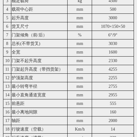
3
额定载荷
kg
4500
4
载荷中心距
mm
500
5
起升高度
mm
3000
6
货叉尺寸
mm
1070
×150×50
7
门架倾角（前/后）
%
6
°/9°
8
总长(不带货叉)
mm
3030
9
全宽
mm
1600
10
门架不起升高度
mm
2330
11
门架起升高度（带挡货架）
mm
4255
12
护顶架高度
mm
2255
13
最小转弯半径
mm
2755
14
最小直角通道宽度
mm
2955
15
前悬距
mm
555
16
最小离地间隙
mm
160
17
轴距
mm
2000
18
行驶速度（空载）
Km/h
14