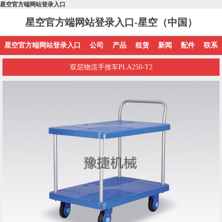
星空官方端网站登录入口
星空官方端网站登录入口-星空（中国）
星空官方端网站登录入口
公司
产品
租赁
新闻
配件
联系
双层物流手推车PLA250-T2