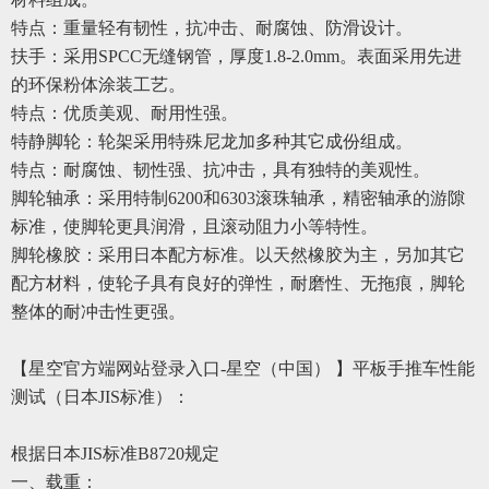
特点：重量轻有韧性，抗冲击、耐腐蚀、防滑设计。
扶手：采用
SPCC无缝钢管，厚度1.8-2.0mm。表面采用先进
的环保粉体涂装工艺。
特点：
优质
美观、耐用性强。
特
静脚轮：轮架采用特殊尼龙加
多
种其它成份组成。
特点：耐腐蚀、韧性强、抗冲击，具有独特的美观性。
脚轮轴承：采用特制
6200和6303滚珠轴承，精密轴承的游隙
标准，使脚轮更具润滑，且滚动阻力小等特性。
脚轮橡胶：采用日本配方标准。以天然橡胶为主，另加其它
配方材料，使轮子具有良好的弹性，耐磨性、无拖痕，脚轮
整体的耐冲击性
更
强。
【星空官方端网站登录入口-星空（中国） 】
平板手推车性能
测试（日本
JIS标准）：
根据日本
JIS标准B8720规定
一
、
载重
：