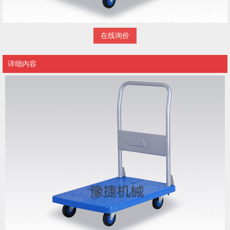
在线询价
详细内容