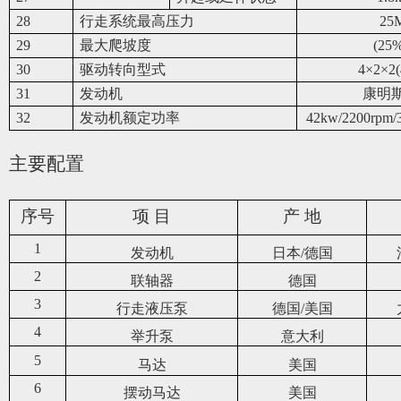
28
行走系统最高压力
25
29
最大爬坡度
(25%
30
驱动转向型式
4
×2×2(
31
发动机
康明斯
32
发动机额定功率
42kw/2200rpm/
主要配置
序号
项 目
产 地
1
发动机
日本/德国
2
联轴器
德国
3
行走液压泵
德国/美国
4
举升泵
意大利
5
马达
美国
6
摆动马达
美国