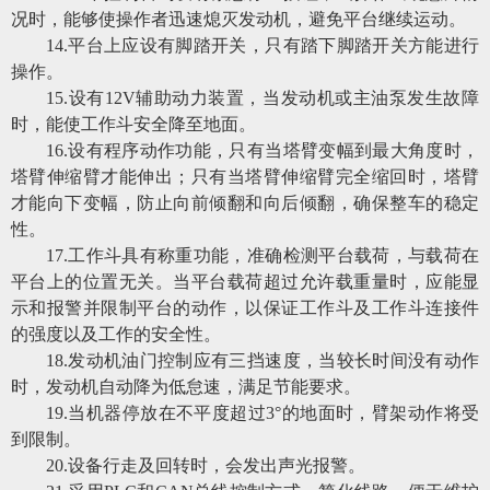
况时，能够使操作者迅速熄灭发动机，避免平台继续运动。
14.平台上应设有脚踏开关，只有踏下脚踏开关方能进行
操作。
15.设有12V辅助动力装置，当发动机或主油泵发生故障
时，能使工作斗安全降至地面。
16.设有程序动作功能，只有当塔臂变幅到最大角度时，
塔臂伸缩臂才能伸出；只有当塔臂伸缩臂完全缩回时，塔臂
才能向下变幅，防止向前倾翻和向后倾翻，确保整车的稳定
性。
17.工作斗具有称重功能，准确检测平台载荷，与载荷在
平台上的位置无关。当平台载荷超过允许载重量时，应能显
示和报警并限制平台的动作，以保证工作斗及工作斗连接件
的强度以及工作的安全性。
18.发动机油门控制应有三挡速度，当较长时间没有动作
时，发动机自动降为低怠速，满足节能要求。
19.当机器停放在不平度超过3°的地面时，臂架动作将受
到限制。
20.设备行走及回转时，会发出声光报警。