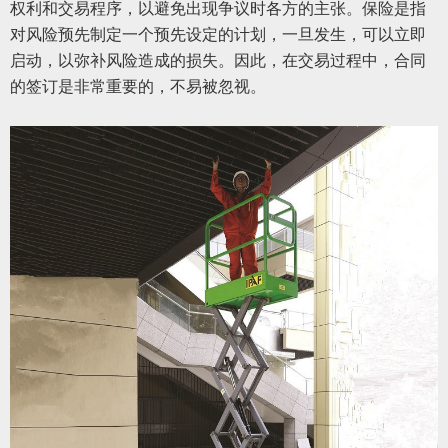
权利和交易程序，以避免出现争议时各方的主张。保险是指
对风险预先制定一个预先设定的计划，一旦发生，可以立即
启动，以弥补风险造成的损失。因此，在交易过程中，合同
的签订是非常重要的，不易被忽视。