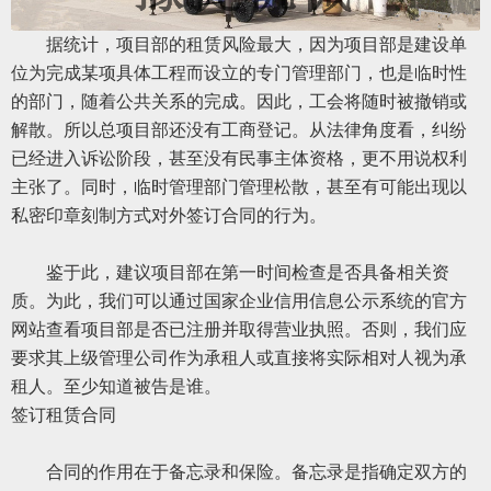
据统计，项目部的租赁风险最大，因为项目部是建设单
位为完成某项具体工程而设立的专门管理部门，也是临时性
的部门，随着公共关系的完成。因此，工会将随时被撤销或
解散。所以总项目部还没有工商登记。从法律角度看，纠纷
已经进入诉讼阶段，甚至没有民事主体资格，更不用说权利
主张了。同时，临时管理部门管理松散，甚至有可能出现以
私密印章刻制方式对外签订合同的行为。
鉴于此，建议项目部在第一时间检查是否具备相关资
质。为此，我们可以通过国家企业信用信息公示系统的官方
网站查看项目部是否已注册并取得营业执照。否则，我们应
要求其上级管理公司作为承租人或直接将实际相对人视为承
租人。至少知道被告是谁。
签订租赁合同
合同的作用在于备忘录和保险。备忘录是指确定双方的