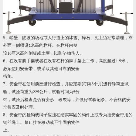
5
、峭壁、陡坡的场地或人行道上的冰雪、碎石、泥土须经常清理，靠
外面一侧须设
米高的栏杆。在栏杆内侧
1
设
18
厘米高的侧板或土埂，以防坠物伤人。
6
、在没有脚手架或者在没有栏杆的脚手架上工作，高度超过
米，
1.5
必须使用安全带，或采取其他可靠的安全
措施。
7
、安全带在使用前应进行检查，并应定期
每隔
个月
进行静荷重试
(
6
)
验，试验荷重为
公斤，试验时间为
分
225
5
钟，试验后检查是否有变形、破裂等，并做好试验记录。不合格的安
全带应及时处理。
8
、安全带的挂钩或绳子应挂在结实牢固的构件上或专为挂安全带用的
钢丝绳上。禁止挂在移动或不牢固的物件
上。