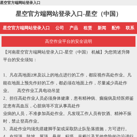
星空官方端网站登录入口
星空官方端网站登录入口-星空（中国）
星空官方端网站登录入口
公司
产品
租赁
新闻
配件
联系
高空作业平台的安全说明
【河南星空官方端网站登录入口-星空（中国） 机械】为您简述升降
平台的安全须知：
1
、凡在高地面
米及以上的地点进行的工作，都应视作高处作业。凡
2
能在地面上预先作好的工作，都必须在地面上作，尽量减少高处作
业。 高空作业工具电动吊篮
2
、担任高处作业人员必须身体健康，患有精神病、癫痫病及经医师鉴
定患有高血压，心脏病等不宜从事高处作
业病的人员，不准参加高处作业。凡发现工作人员有饮酒、精神不振
时，禁止登高作业。
3
、高处作业均须先搭建脚手架或采取防止队坠落措施，方可进行。
4
、在坝顶、陡坡、屋顶、悬崖、杆塔、吊桥以及其他危险的边沿进行