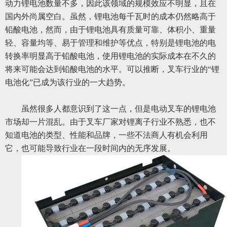
动力锂电池数量不多，因此该领域的规模效应不明显，且在
国内外尚属空白。虽然，锂电池每千瓦时的成本仍然略高于
铅酸电池，然而，由于锂电池具有质量可靠、体积小、重量
轻、容量均等、易于管理和维护等优点，特别是锂电池的电
转换率明显高于铅酸电池，使用锂电池的实际成本在不久的
将来可能会达到铅酸电池的水平。可以推断，叉车行业的
“锂
电池化”已成为该行业的一大趋势。
虽然很多人都意识到了这一点，但是电动叉车的锂电池
市场却一片混乱。由于叉车厂家对锂离子行业不熟悉，也不
知道电池的类型、性能和品牌，一些不法商人有机会利用
它，也可能导致行业在一段时间内的无序发展。