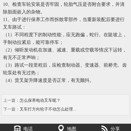
10、检查车轮安装是否牢固，轮胎气压是否附合要求，并清
除胎面嵌入的杂物。
11、由于进行保养工作而拆散零部件，当重新装配后要进行
叉车路试：
（
1）不同程度下的制动性能，应无跑偏，蛇行。在陡坡上，
手制动拉紧后，能可靠停车；
（
2）倾听发动机在加速、减速、重载或空载等情况下运转，
有无不正常声响；
（
3）路试一段里程后，应检查制动器、变速器、前桥壳、齿
轮泵处有无过热；
（
4）货叉架升降速度是否正常，有无颤抖。
上一篇：
怎么保养电动叉车呢？
下一篇：
叉车打方向轮子不动怎么处理...
电话
地图
分享