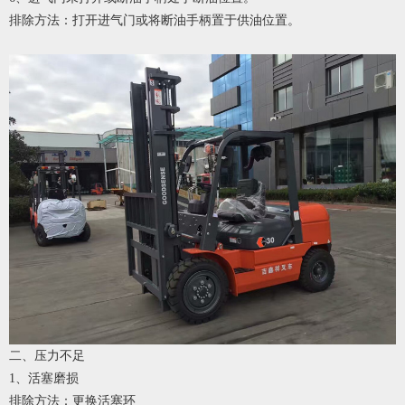
排除方法：打开进气门或将断油手柄置于供油位置。
二
、
压力不足
1
、
活塞磨损
排除方法：更换活塞环