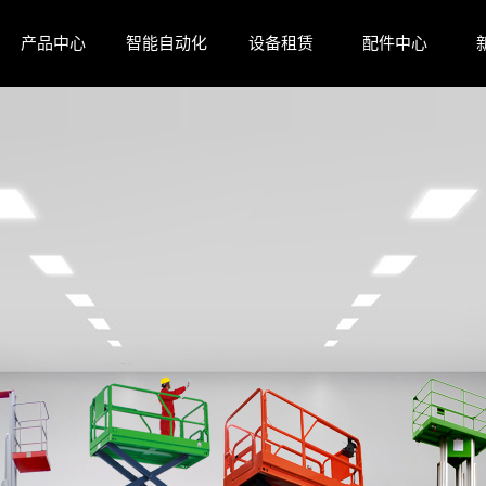
产品中心
智能自动化
设备租赁
配件中心