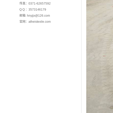
传真：0371-62657592
Q Q ：3573146179
邮箱: hnyjjx@126.com
官网：
atheistexile.com
1吨全电动堆高车经济
2吨半电动堆高车