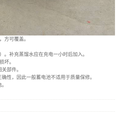
，方可覆盖。
）。补充蒸馏水应在充电一小时后加入。
损坏。
相关部件。
正确性，因此一般蓄电池不适用于质量保修。
电。