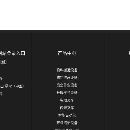
网站登录入口-
产品中心
中国）
物料搬运设备
物料堆高设备
介
高空作业设备
口-星空（中国）
升降平台设备
障
电动叉车
内燃叉车
智能自动化
环保清洁设备