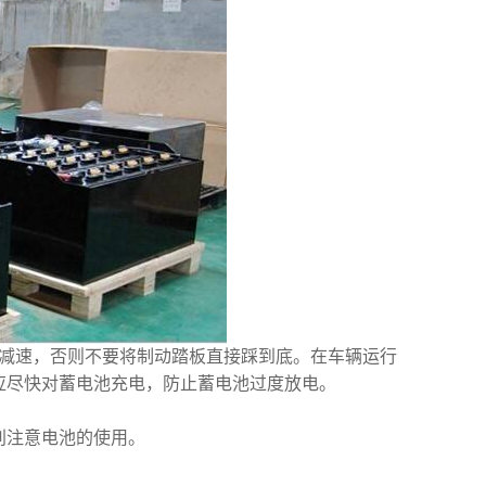
减速，否则不要将制动踏板直接踩到底。在车辆运行
应尽快对蓄电池充电，防止蓄电池过度放电
。
别注意电池的使用。