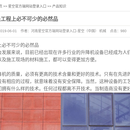
页
>>
星空官方端网站登录入口
>>
产品知识
是工程上必不可少的必然品
2019-06-01
作者：
河南星空官方端网站登录入口-星空（中国） 机械
点击：
980
上必不可少的必然品
发展来说，目前已经出现在许多行业的升降机设备已经成为人们
以及施工现场的材料施工，都可以变得更加方便。
机的质量，必须有更高的技术含量和更好的技术。只有在先进的
没有相应的过程，就意味着没有安全保障。当然，这种设备的工
们拥有什么样的技术。任何过程都离不开技术。当制造商没有更