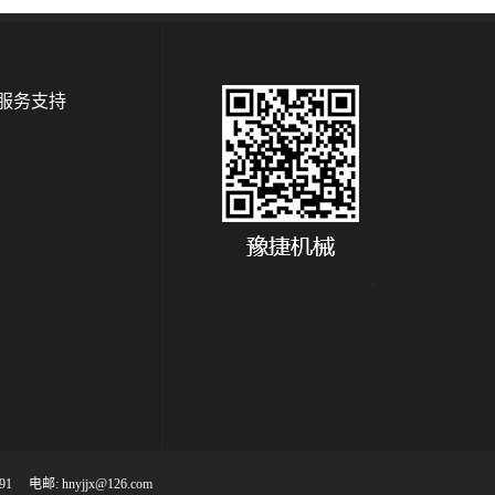
服务支持
1 电邮: hnyjjx@126.com