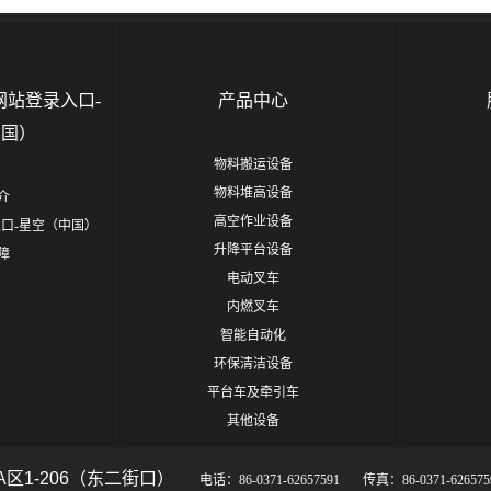
网站登录入口-
产品中心
中国）
物料搬运设备
物料堆高设备
介
高空作业设备
口-星空（中国）
升降平台设备
障
电动叉车
内燃叉车
智能自动化
环保清洁设备
平台车及牵引车
其他设备
A区1-206（东二街口）
电话：86-0371-62657591 传真：86-0371-6265759