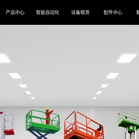
产品中心
智能自动化
设备租赁
配件中心