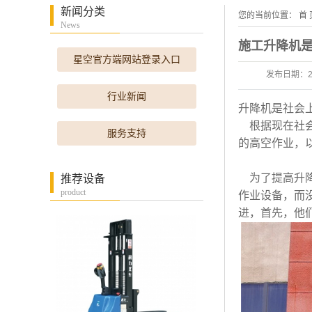
新闻分类
您的当前位置：
首 
News
施工升降机
星空官方端网站登录入口
发布日期：
行业新闻
升降机是社会
根据现在社会
服务支持
的高空作业，
为了提高升降
推荐设备
product
作业设备，而
进，首先，他