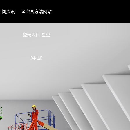
新闻资讯
星空官方端网站
登录入口-星空
（中国）