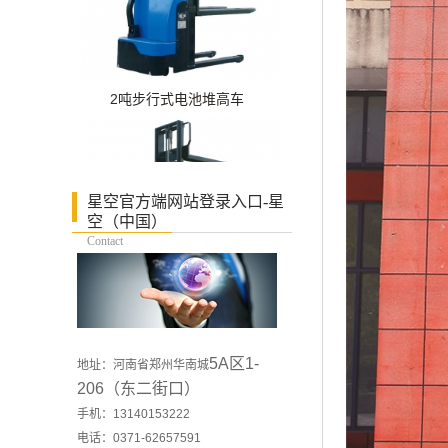
2吨步行式电池堆高车
星空官方端网站登录入口-星
空（中国）
Contact
1.5吨步行式全电动
5A区1-
地址：河南省郑州华南城
206（东二街口）
手机：13140153222
电话：0371-62657591