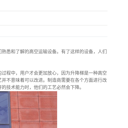
熟悉和了解的高空运输设备。有了这样的设备，人们
过程中，用户才会更加放心，因为升降梯是一种高空
艺并不意味着可以改进。制造商需要在各个方面进行改
好的技术能力时，他们的工艺必然会下降。