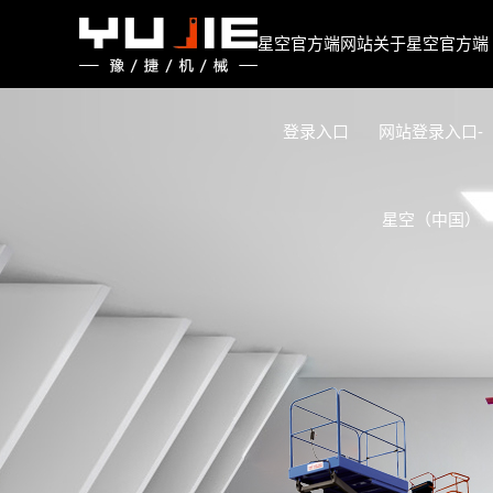
星空官方端网站登录入口
星空官方端网站
关于星空官方端
登录入口
网站登录入口-
星空（中国）