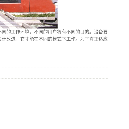
不同的工作环境，不同的用户将有不同的目
的。设备要
设计改进，它才能在不同的模式下工作。为了真正适应