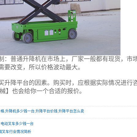
制：普通升降机在市场上，厂家一般都有现货，市
需要改变，所以价格波动最大。
买升降平台的因素。购买时，应根据实际情况进行咨
机械】也会给你一个合适的报价。
价格
,
升降机多少钱一台
,
升降平台价钱
,
升降平台怎么卖
，电动叉车多少钱一台
中国叉车行业情况简析