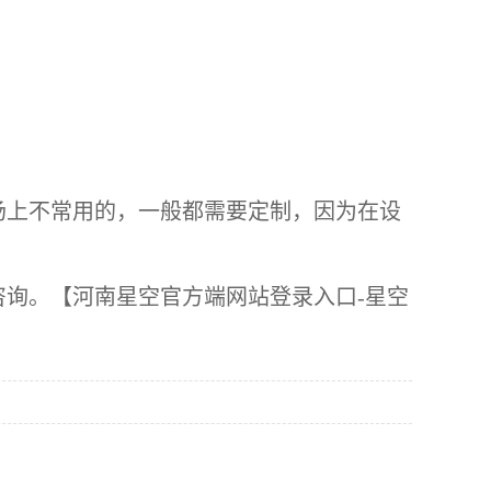
场上不常用的，一般都需要定制，因为在设
询。【河南星空官方端网站登录入口-星空