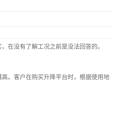
实，在没有了解工况之前是没法回答的。
越高。客户在购买升降平台时，根据使用地