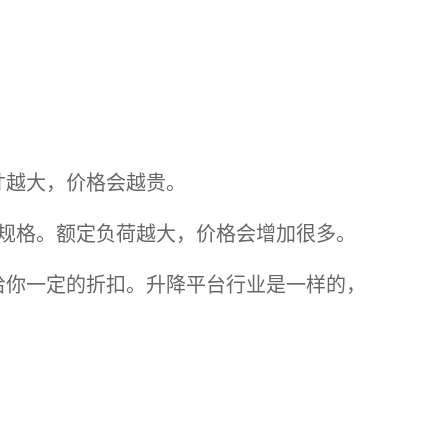
寸越大，价格会越贵。
g等规格。额定负荷越大，价格会增加很多。
给你一定的折扣。升降平台行业是一样的，