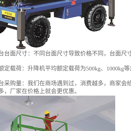
台台面尺寸：不同台面尺寸导致价格不同，台面尺
额定载荷：升降机平均额定载荷为500kg、1000k
台采购量：我们在商场遇到过，消费越多，商家会
多，厂家在价格上就会更优惠。