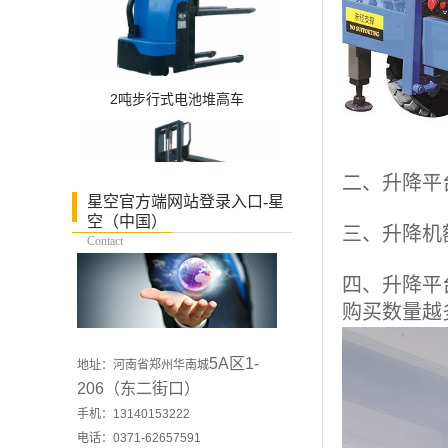
2吨步行式电池堆高车
二、升降平
星空官方端网站登录入口-星
空（中国）
三、升降机
Contact
四、升降平
购买数量越
1.5吨步行式全电动
5A区1-
地址：河南省郑州华南城
206（东二街口）
手机：13140153222
电话：0371-62657591