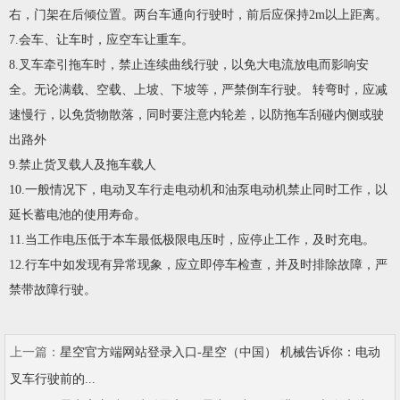
右，门架在后倾位置。两台车通向行驶时，前后应保持2m以上距离。
7.会车、让车时，应空车让重车。
8.叉车牵引拖车时，禁止连续曲线行驶，以免大电流放电而影响安
全。无论满载、空载、上坡、下坡等，严禁倒车行驶。 转弯时，应减
速慢行，以免货物散落，同时要注意内轮差，以防拖车刮碰内侧或驶
出路外
9.禁止货叉载人及拖车载人
10.一般情况下，电动叉车行走电动机和油泵电动机禁止同时工作，以
延长蓄电池的使用寿命。
11.当工作电压低于本车最低极限电压时，应停止工作，及时充电。
12.行车中如发现有异常现象，应立即停车检查，并及时排除故障，严
禁带故障行驶。
上一篇：
星空官方端网站登录入口-星空（中国） 机械告诉你：电动
叉车行驶前的...